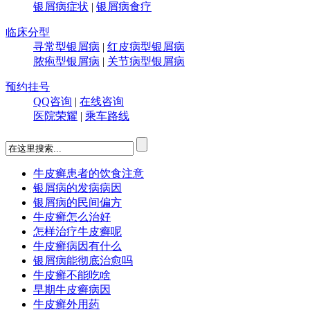
银屑病症状
|
银屑病食疗
临床分型
寻常型银屑病
|
红皮病型银屑病
脓疱型银屑病
|
关节病型银屑病
预约挂号
QQ咨询
|
在线咨询
医院荣耀
|
乘车路线
牛皮癣患者的饮食注意
银屑病的发病病因
银屑病的民间偏方
牛皮癣怎么治好
怎样治疗牛皮癣呢
牛皮癣病因有什么
银屑病能彻底治愈吗
牛皮癣不能吃啥
早期牛皮癣病因
牛皮癣外用药