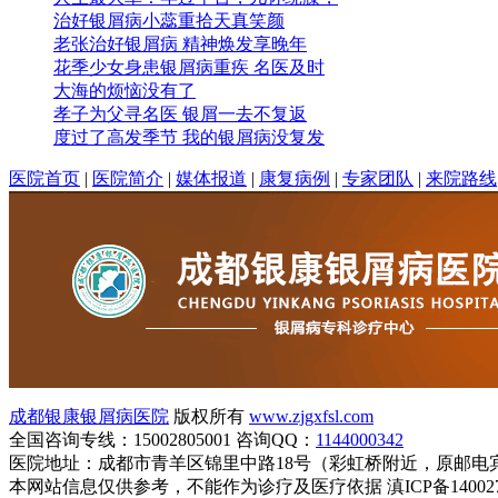
治好银屑病小蕊重拾天真笑颜
老张治好银屑病 精神焕发享晚年
花季少女身患银屑病重疾 名医及时
大海的烦恼没有了
孝子为父寻名医 银屑一去不复返
度过了高发季节 我的银屑病没复发
医院首页
|
医院简介
|
媒体报道
|
康复病例
|
专家团队
|
来院路线
成都银康银屑病医院
版权所有
www.zjgxfsl.com
全国咨询专线：15002805001 咨询QQ：
1144000342
医院地址：成都市青羊区锦里中路18号（彩虹桥附近，原邮电
本网站信息仅供参考，不能作为诊疗及医疗依据 滇ICP备1400272