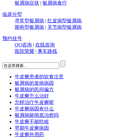
银屑病症状
|
银屑病食疗
临床分型
寻常型银屑病
|
红皮病型银屑病
脓疱型银屑病
|
关节病型银屑病
预约挂号
QQ咨询
|
在线咨询
医院荣耀
|
乘车路线
牛皮癣患者的饮食注意
银屑病的发病病因
银屑病的民间偏方
牛皮癣怎么治好
怎样治疗牛皮癣呢
牛皮癣病因有什么
银屑病能彻底治愈吗
牛皮癣不能吃啥
早期牛皮癣病因
牛皮癣外用药