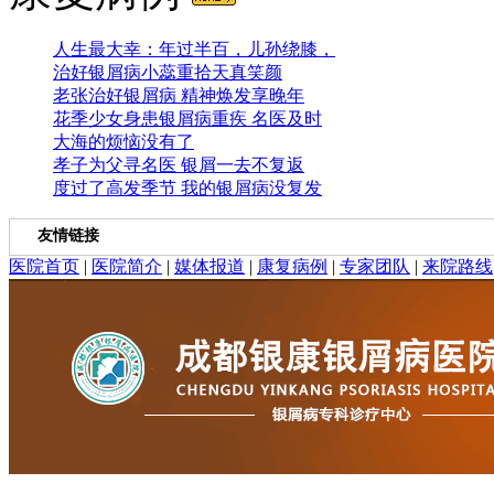
人生最大幸：年过半百，儿孙绕膝，
治好银屑病小蕊重拾天真笑颜
老张治好银屑病 精神焕发享晚年
花季少女身患银屑病重疾 名医及时
大海的烦恼没有了
孝子为父寻名医 银屑一去不复返
度过了高发季节 我的银屑病没复发
友情链接
医院首页
|
医院简介
|
媒体报道
|
康复病例
|
专家团队
|
来院路线