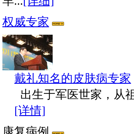
羊...
[详细]
权威专家
戴礼
知名的皮肤病专家
出生于军医世家，从祖
[详情]
康复病例