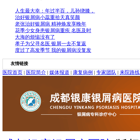
人生最大幸：年过半百，儿孙绕膝，
治好银屑病小蕊重拾天真笑颜
老张治好银屑病 精神焕发享晚年
花季少女身患银屑病重疾 名医及时
大海的烦恼没有了
孝子为父寻名医 银屑一去不复返
度过了高发季节 我的银屑病没复发
友情链接
医院首页
|
医院简介
|
媒体报道
|
康复病例
|
专家团队
|
来院路线